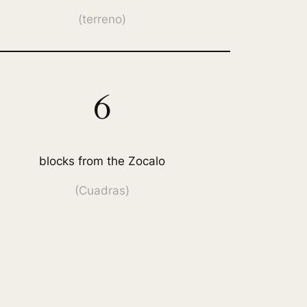
(
terreno
)
6
blocks from the Zocalo
(Cuadras)