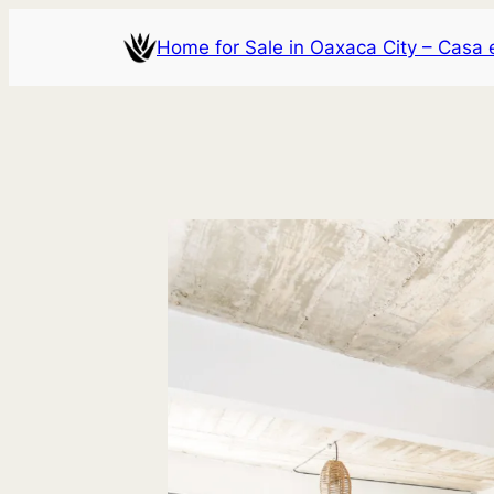
Skip
Home for Sale in Oaxaca City – Casa
to
content