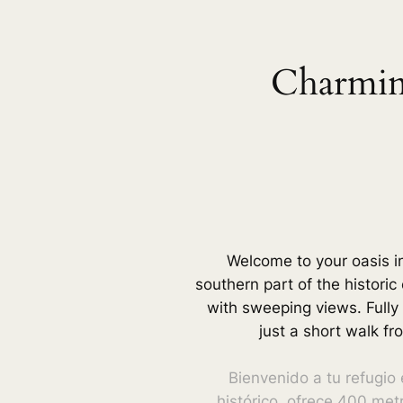
Charmin
Welcome to your oasis in
southern part of the historic
with sweeping views. Fully
just a short walk fr
Bienvenido a tu refugio
histórico, ofrece 400 met