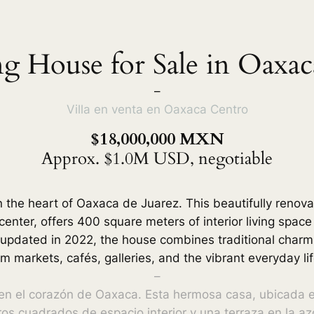
g House for Sale in Oaxac
–
Villa en venta en Oaxaca Centro
$18,000,000 MXN
Approx. $1.0M USD, negotiable
 the heart of Oaxaca de Juarez. This beautifully renov
 center, offers 400 square meters of interior living spac
 updated in 2022, the house combines traditional char
om markets, cafés, galleries, and the vibrant everyday l
–
 en el corazón de Oaxaca. Esta hermosa casa, ubicada en
ros cuadrados de espacio interior y una terraza en la a