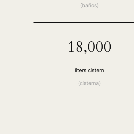
(
baños
)
18,000
liters cistern
(cisterna)