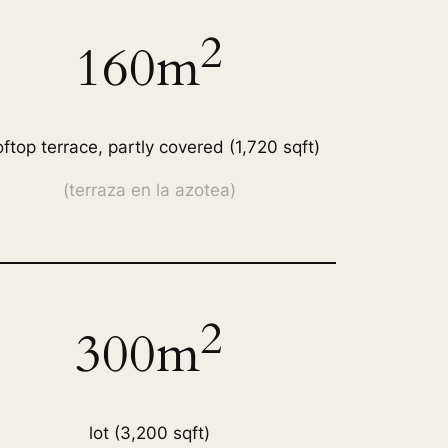
2
160m
oftop terrace, partly covered (1,720 sqft)
(
terraza en la azotea)
2
300m
lot (3,200 sqft)