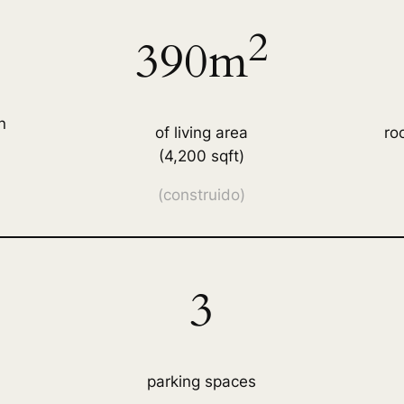
2
390m
n
of living area
ro
(4,200 sqft)
(construido)
3
parking spaces