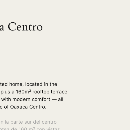
a Centro
ated home, located in the
e plus a 160m² rooftop terrace
m with modern comfort — all
ife of Oaxaca Centro.
 la parte sur del centro
zotea de 160 m² con vistas